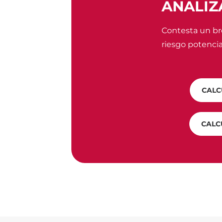
ANALIZ
Contesta un bre
riesgo potencia
CALC
CALC