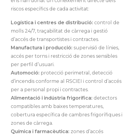
ens han donat un coneixement directe dels
riscos específics de cada activitat:
Logística i centres de distribució:
control de
molls 24/7, traçabilitat de càrrega i gestió
d’accés de transportistes i contractes.
Manufactura i producció:
supervisió de línies,
accés per torns i restricció de zones sensibles
per perfil d’usuari.
Automoció:
protecció perimetral, detecció
d’incendis conforme al RSCIEI i control d’accés
per a personal propi i contractes.
Alimentació i indústria frigorífica:
detectors
compatibles amb baixes temperatures,
cobertura específica de cambres frigorífiques i
zones de càrrega.
Química i farmacèutica:
zones d’accés