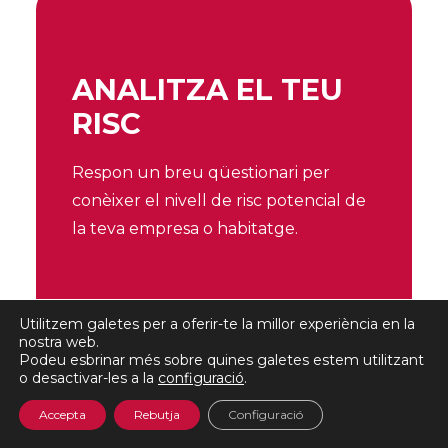
ANALITZA EL TEU
RISC
Respon un breu qüestionari per
conèixer el nivell de risc potencial de
la teva empresa o habitatge.
Utilitzem galetes per a oferir-te la millor experiència en la
CALCULA EL RISC DE LA TEVA 
EMPRESA
nostra web.
Podeu esbrinar més sobre quines galetes estem utilitzant
o desactivar-les a la
configuració
.
CALCULA EL RISC DEL TEU 
Accepta
Rebutja
Configuració
HABITATGE