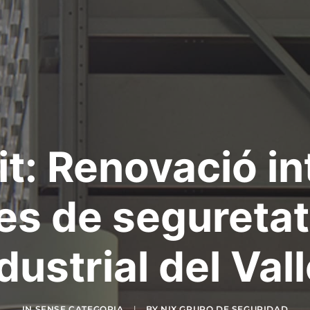
it: Renovació in
es de seguretat
dustrial del Val
IN
SENSE CATEGORIA
|
BY
NIX GRUPO DE SEGURIDAD