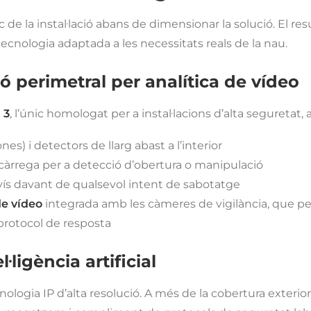
ic de la instal·lació abans de dimensionar la solució. El r
tecnologia adaptada a les necessitats reals de la nau.
 perimetral per analítica de vídeo
 3
, l’únic homologat per a instal·lacions d’alta segureta
s) i detectors de llarg abast a l’interior
càrrega per a detecció d’obertura o manipulació
ís davant de qualsevol intent de sabotatge
de vídeo
integrada amb les càmeres de vigilància, que perm
protocol de resposta
·ligència artificial
ologia IP d’alta resolució. A més de la cobertura exterior, 