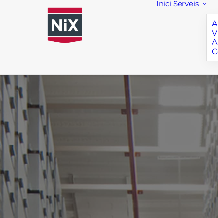
Inici
Serveis
A
V
A
C