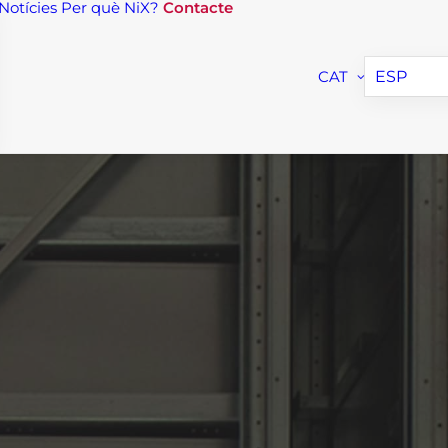
Notícies
Per què NiX?
Contacte
CAT
ESP