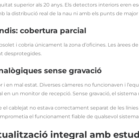
itat superior als 20 anys. Els detectors interiors eren esc
b la distribució real de la nau ni amb els punts de major 
ndis
: cobertura parcial
bsolet i cobria únicament la zona d’oficines. Les àrees d
nt desprotegides.
nalògiques sense gravació
r i en mal estat. Diverses càmeres no funcionaven i l’equ
 en un monitor de recepció. Sense gravació, el sistema n
e el cablejat no estava correctament separat de les línie
omprometia el funcionament fiable de qualsevol sistema 
ualització integral amb estudi