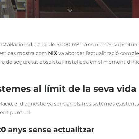
nstal·lació industrial de 5.000 m² no és només substituir
uest cas mostra com
NiX
va abordar l’actualització comple
ra de seguretat obsoleta i instal·lada en el moment d’inic
istemes al límit de la seva vida 
l·lació, el diagnòstic va ser clar: els tres sistemes existe
ent puntual.
20 anys sense actualitzar