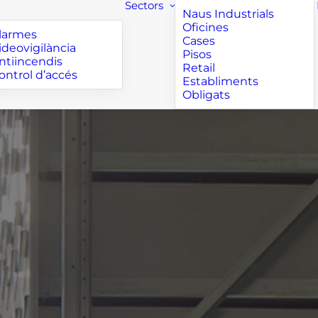
Sectors
Naus Industrials
Oficines
larmes
Cases
ideovigilància
Pisos
ntiincendis
Retail
ontrol d’accés
Establiments
Obligats