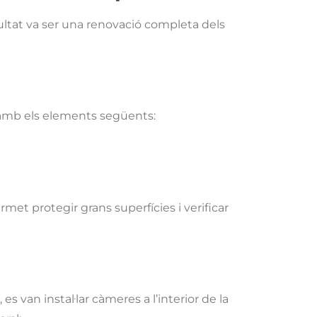
esultat va ser una renovació completa dels
t, amb els elements següents:
et protegir grans superfícies i verificar
es van instal·lar càmeres a l’interior de la